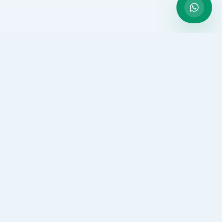
Desarrollo web, software a medida, SEO tecnico y CRO para
empresas que necesitan una presencia digital mas fuerte y
mejor conversion.
Solicitar propuesta
WhatsApp