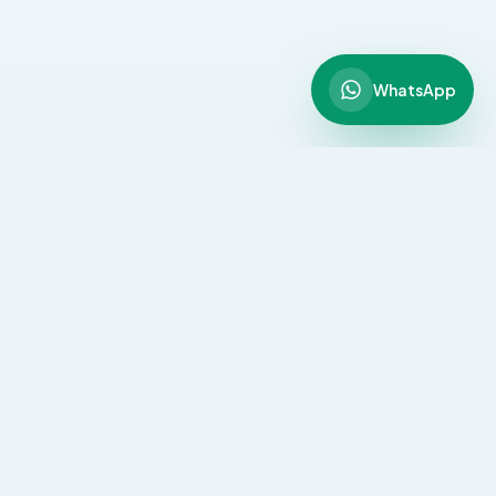
WhatsApp
CONTACTO
lic.jorgemendez@gmail.com
311 500 0926
Colombia | Estados Unidos | Chile | Latinoamerica
Ir al formulario